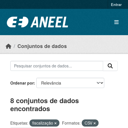
Ir para o conteúdo principal
Entrar
Conjuntos de dados
Ordenar por
8 conjuntos de dados
encontrados
Etiquetas:
fiscalização
Formatos:
CSV