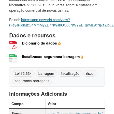
Normativa n° 583/2013, que versa sobre a entrada em
operação comercial de novas usinas.
Painel:
https://app.powerbi.com/view?
r=eyJrIjoiMzQ4MmMyZDItNWJhOC00NWYwLTgyMDAtNjk1Zjc0
Dados e recursos
Dicionário de dados
fiscalizacao-seguranca-barragem
Lei 12.334
barragem
fiscalização
risco
segurança barragens
Informações Adicionais
Campo
Valor
Fonte
https://dadosabertos.aneel.gov.br/