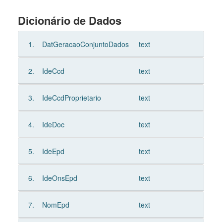
Dicionário de Dados
1.
DatGeracaoConjuntoDados
text
2.
IdeCcd
text
3.
IdeCcdProprietario
text
4.
IdeDoc
text
5.
IdeEpd
text
6.
IdeOnsEpd
text
7.
NomEpd
text