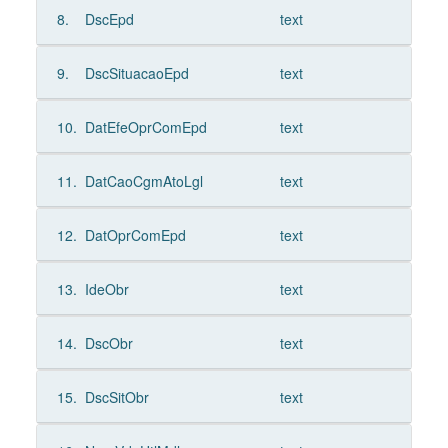
8.
DscEpd
text
9.
DscSituacaoEpd
text
10.
DatEfeOprComEpd
text
11.
DatCaoCgmAtoLgl
text
12.
DatOprComEpd
text
13.
IdeObr
text
14.
DscObr
text
15.
DscSitObr
text