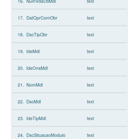
16.
NumVdaUtlMdl
text
17.
DatOprComObr
text
18.
DscTipObr
text
19.
IdeMdl
text
20.
IdeOnsMdl
text
21.
NomMdl
text
22.
DscMdl
text
23.
IdeTipMdl
text
24.
DscSituacaoModulo
text