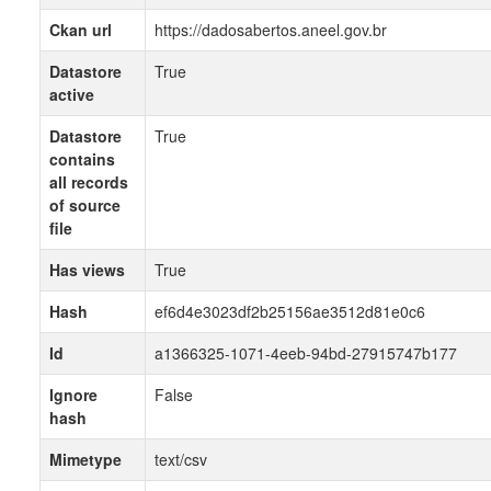
Ckan url
https://dadosabertos.aneel.gov.br
Datastore
True
active
Datastore
True
contains
all records
of source
file
Has views
True
Hash
ef6d4e3023df2b25156ae3512d81e0c6
Id
a1366325-1071-4eeb-94bd-27915747b177
Ignore
False
hash
Mimetype
text/csv