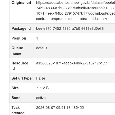
Original url
https://dadosabertos.aneel.gov.br/dataset/beefe
7452-4830-a7b0-6611e3d5eff6/resource/a1366
1071-4eeb-94bd-27915747b177/download/siget
contrato-empreendimento-obra-modulo.csv
Package id
beefe870-7452-4830-a7b0-6611e3d5eff6
Position
1
Queue
default
name
Resource
a1366325-1071-4eeb-94bd-27915747b177
id
Set url type
False
Size
7,7 MiB
State
active
Task
2026-08-07 05:51:16.485422
created