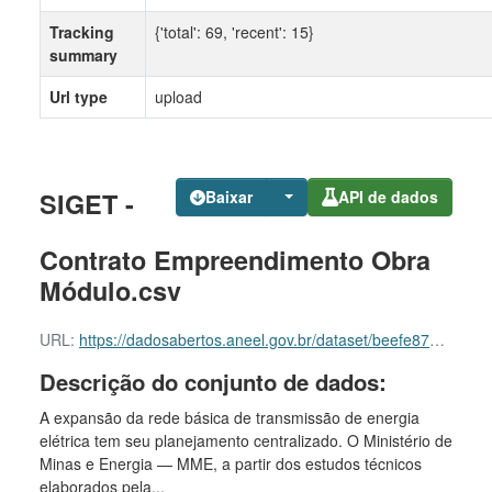
Tracking
{'total': 69, 'recent': 15}
summary
Url type
upload
SIGET -
Baixar
API de dados
Contrato Empreendimento Obra
Módulo.csv
URL:
https://dadosabertos.aneel.gov.br/dataset/beefe870-7452-4830-a7b0-6611e3d5eff6/resource/a1366325-1071-4eeb-94bd-27915747b177/download/siget-contrato-empreendimento-obra-modulo.csv
Descrição do conjunto de dados:
A expansão da rede básica de transmissão de energia
elétrica tem seu planejamento centralizado. O Ministério de
Minas e Energia — MME, a partir dos estudos técnicos
elaborados pela...