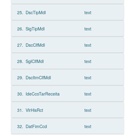
25.
DscTipMdl
text
26.
SigTipMdl
text
27.
DscClfMdl
text
28.
SglClfMdl
text
29.
DscItmClfMdl
text
30.
IdeCcoTarReceita
text
31.
VlrHisRct
text
32.
DatFimCcd
text