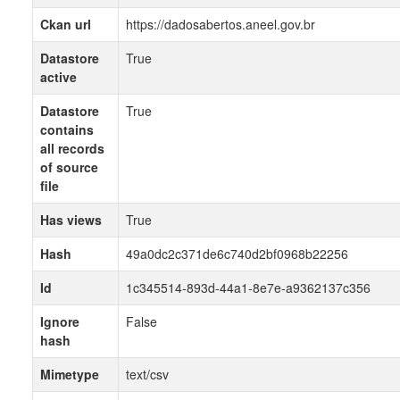
Ckan url
https://dadosabertos.aneel.gov.br
Datastore
True
active
Datastore
True
contains
all records
of source
file
Has views
True
Hash
49a0dc2c371de6c740d2bf0968b22256
Id
1c345514-893d-44a1-8e7e-a9362137c356
Ignore
False
hash
Mimetype
text/csv