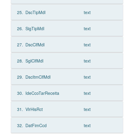
25.
DscTipMdl
text
26.
SigTipMdl
text
27.
DscClfMdl
text
28.
SglClfMdl
text
29.
DscItmClfMdl
text
30.
IdeCcoTarReceita
text
31.
VlrHisRct
text
32.
DatFimCcd
text