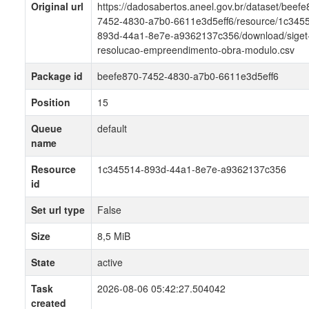
Original url
https://dadosabertos.aneel.gov.br/dataset/beefe
7452-4830-a7b0-6611e3d5eff6/resource/1c345
893d-44a1-8e7e-a9362137c356/download/siget
resolucao-empreendimento-obra-modulo.csv
Package id
beefe870-7452-4830-a7b0-6611e3d5eff6
Position
15
Queue
default
name
Resource
1c345514-893d-44a1-8e7e-a9362137c356
id
Set url type
False
Size
8,5 MiB
State
active
Task
2026-08-06 05:42:27.504042
created