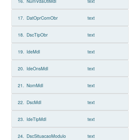
16.
NumVdaUtlMdl
text
17.
DatOprComObr
text
18.
DscTipObr
text
19.
IdeMdl
text
20.
IdeOnsMdl
text
21.
NomMdl
text
22.
DscMdl
text
23.
IdeTipMdl
text
24.
DscSituacaoModulo
text