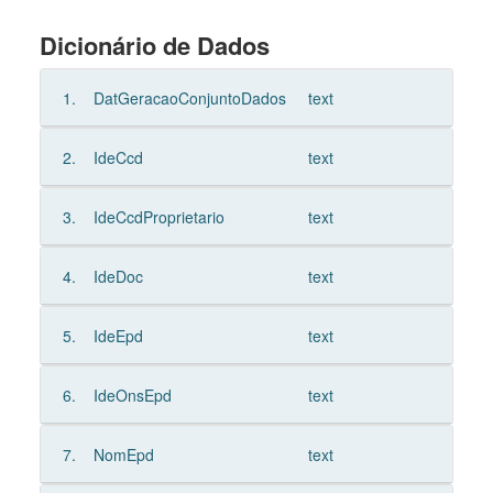
Dicionário de Dados
1.
DatGeracaoConjuntoDados
text
2.
IdeCcd
text
3.
IdeCcdProprietario
text
4.
IdeDoc
text
5.
IdeEpd
text
6.
IdeOnsEpd
text
7.
NomEpd
text