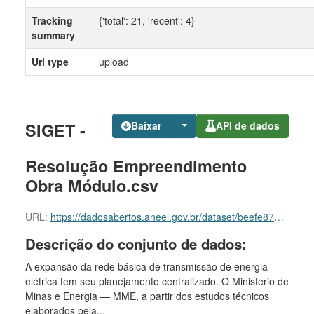
Tracking
{'total': 21, 'recent': 4}
summary
Url type
upload
SIGET -
Baixar
API de dados
Resolução Empreendimento
Obra Módulo.csv
URL:
https://dadosabertos.aneel.gov.br/dataset/beefe870-7452-4830-a7b0-6611e3d5eff6/resource/1c345514-893d-44a1-8e7e-a9362137c356/download/siget-resolucao-empreendimento-obra-modulo.csv
Descrição do conjunto de dados:
A expansão da rede básica de transmissão de energia
elétrica tem seu planejamento centralizado. O Ministério de
Minas e Energia — MME, a partir dos estudos técnicos
elaborados pela...