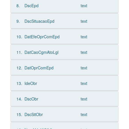
8.
DscEpd
text
9.
DscSituacaoEpd
text
10.
DatEfeOprComEpd
text
11.
DatCaoCgmAtoLgl
text
12.
DatOprComEpd
text
13.
IdeObr
text
14.
DscObr
text
15.
DscSitObr
text