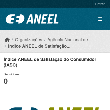
Ir para o conteúdo principal
Entrar
Organizações
Agência Nacional de...
Índice ANEEL de Satisfação...
Índice ANEEL de Satisfação do Consumidor
(IASC)
Seguidores
0