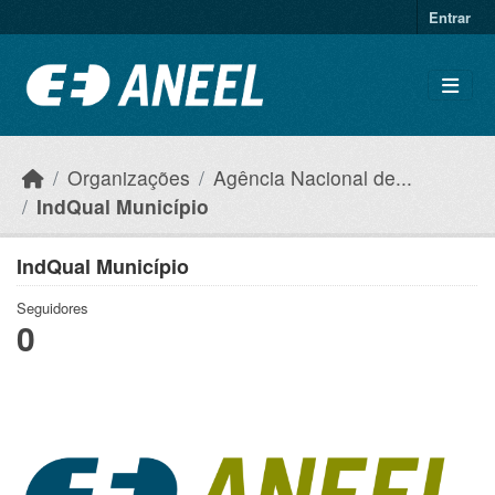
Ir para o conteúdo principal
Entrar
Organizações
Agência Nacional de...
IndQual Município
IndQual Município
Seguidores
0