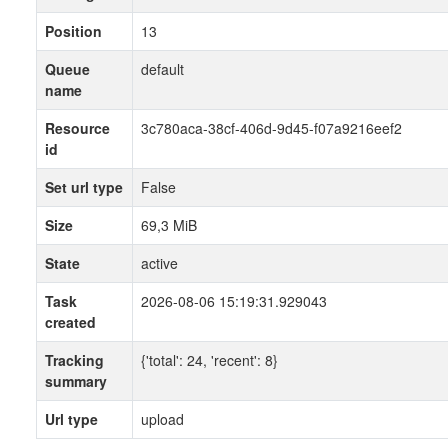
Position
13
Queue
default
name
Resource
3c780aca-38cf-406d-9d45-f07a9216eef2
id
Set url type
False
Size
69,3 MiB
State
active
Task
2026-08-06 15:19:31.929043
created
Tracking
{'total': 24, 'recent': 8}
summary
Url type
upload