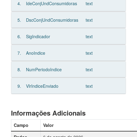
4.
IdeConjUndConsumidoras
text
5.
DscConjUndConsumidoras
text
6.
SigIndicador
text
7.
AnoIndice
text
8.
NumPeriodoIndice
text
9.
VlrIndiceEnviado
text
Informações Adicionais
Campo
Valor