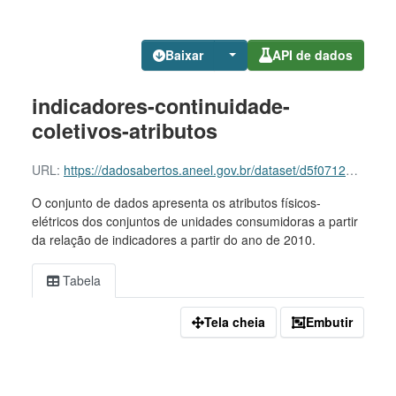
Baixar
API de dados
indicadores-continuidade-
coletivos-atributos
URL:
https://dadosabertos.aneel.gov.br/dataset/d5f0712e-62f6-4736-8dff-9991f10758a7/resource/3c780aca-38cf-406d-9d45-f07a9216eef2/download/indicadores-continuidade-coletivos-atributos.csv
O conjunto de dados apresenta os atributos físicos-
elétricos dos conjuntos de unidades consumidoras a partir
da relação de indicadores a partir do ano de 2010.
Tabela
Tela cheia
Embutir