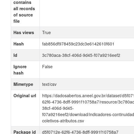
contains
all records
of source
file
Has views
True
Hash
fab856df978459c23dc3e6142610f601
Id
3c780aca-38cf-406d-9d45-f07a9216eef2
Ignore
False
hash
Mimetype
text/csv
Original url
https://dadosabertos.aneel.gov.br/dataset/d5f07
62f6-4736-8dff-9991f10758a7/resource/3c780a
38cf-406d-9d45-
f07a9216eef2/download/indicadores-continuida
coletivos-atributos.csv
Package id
d5f0712e-62f6-4736-8dff-9991f10758a7