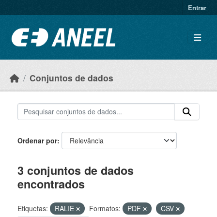
Ir para o conteúdo principal
Entrar
Conjuntos de dados
Ordenar por
3 conjuntos de dados
encontrados
Etiquetas:
RALIE
Formatos:
PDF
CSV