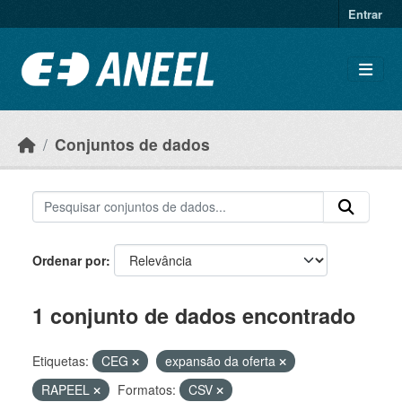
Ir para o conteúdo principal
Entrar
Conjuntos de dados
Ordenar por
1 conjunto de dados encontrado
Etiquetas:
CEG
expansão da oferta
RAPEEL
Formatos:
CSV