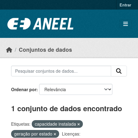
Ir para o conteúdo principal
Entrar
Conjuntos de dados
Ordenar por
1 conjunto de dados encontrado
Etiquetas:
capacidade instalada
geração por estado
Licenças: