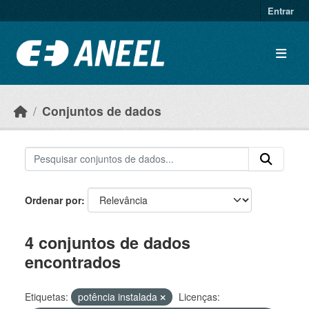
Ir para o conteúdo principal
Entrar
Conjuntos de dados
Ordenar por
4 conjuntos de dados
encontrados
Etiquetas:
potência instalada
Licenças: