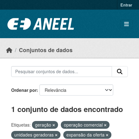
Ir para o conteúdo principal
Entrar
Conjuntos de dados
Ordenar por
1 conjunto de dados encontrado
Etiquetas:
geração
operação comercial
unidades geradoras
expansão da oferta