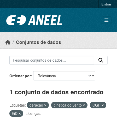
Ir para o conteúdo principal
Entrar
Conjuntos de dados
Ordenar por
1 conjunto de dados encontrado
Etiquetas:
geração
cinética do vento
CGH
GD
Licenças: