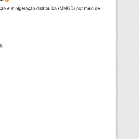
ção e minigeração distribuída (MMGD) por meio de
I
).