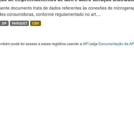
sente documento trata de dados referentes às conexões de microgera
des consumidoras, conforme regulamentado no art....
ZIP
PARQUET
CSV
ambém pode ter acesso a esses registros usando a
API
(veja
Documentação da AP