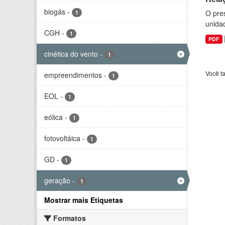
biogás
-
O pre
1
unida
CGH
-
1
PDF
cinética do vento
-
1
Você t
empreendimentos
-
1
EOL
-
1
eólica
-
1
fotovoltáica
-
1
GD
-
1
geração
-
1
Mostrar mais Etiquetas
Formatos