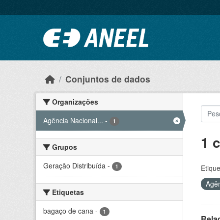
Ir para o conteúdo principal
Conjuntos de dados
Organizações
Agência Nacional...
-
1
1 
Grupos
Geração Distribuída
-
1
Etique
Agên
Etiquetas
bagaço de cana
-
1
Rela