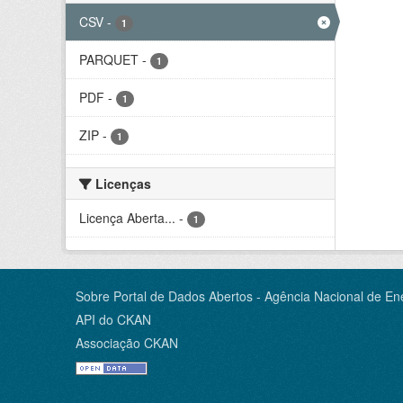
CSV
-
1
PARQUET
-
1
PDF
-
1
ZIP
-
1
Licenças
Licença Aberta...
-
1
Sobre Portal de Dados Abertos - Agência Nacional de Ene
API do CKAN
Associação CKAN