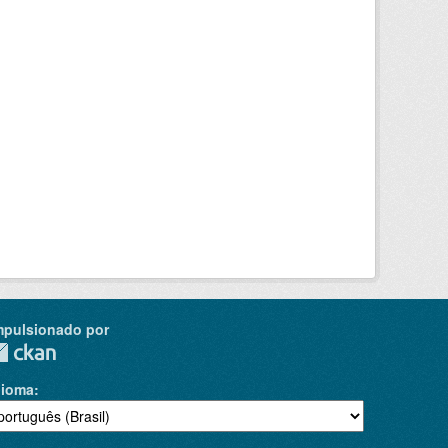
mpulsionado por
dioma