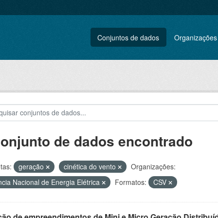
Conjuntos de dados
Organizações
conjunto de dados encontrado
tas:
geração
cinética do vento
Organizações:
cia Nacional de Energia Elétrica
Formatos:
CSV
ção de empreendimentos de Mini e Micro Geração Distribuí