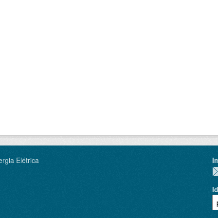
rgia Elétrica
I
I