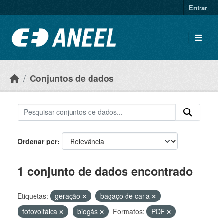
Ir para o conteúdo principal
Entrar
Conjuntos de dados
Ordenar por
1 conjunto de dados encontrado
Etiquetas:
geração
bagaço de cana
fotovoltáica
biogás
Formatos:
PDF