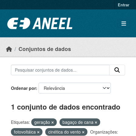
Ir para o conteúdo principal
Entrar
Conjuntos de dados
Ordenar por
1 conjunto de dados encontrado
Etiquetas:
geração
bagaço de cana
fotovoltáica
cinética do vento
Organizações: