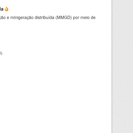
da
ção e minigeração distribuída (MMGD) por meio de
I
).