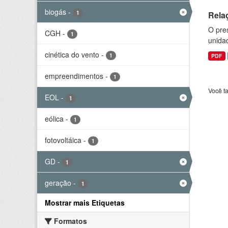
biogás
-
1
Rela
O pre
CGH
-
1
unida
cinética do vento
-
1
PDF
empreendimentos
-
1
Você t
EOL
-
1
eólica
-
1
fotovoltáica
-
1
GD
-
1
geração
-
1
Mostrar mais Etiquetas
Formatos