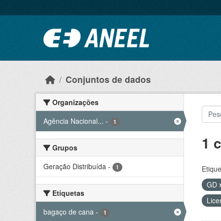
Ir para o conteúdo principal
Conjuntos de dados
Organizações
Agência Nacional...
-
1
1 
Grupos
Geração Distribuída
-
1
Etique
GD
Etiquetas
Lice
bagaço de cana
-
1