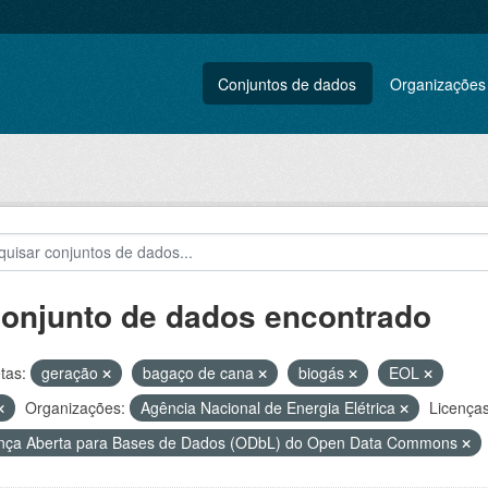
Conjuntos de dados
Organizações
conjunto de dados encontrado
tas:
geração
bagaço de cana
biogás
EOL
Organizações:
Agência Nacional de Energia Elétrica
Licenças
nça Aberta para Bases de Dados (ODbL) do Open Data Commons