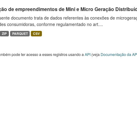
ção de empreendimentos de Mini e Micro Geração Distribuí
sente documento trata de dados referentes às conexões de microgera
des consumidoras, conforme regulamentado no art....
ZIP
PARQUET
CSV
ambém pode ter acesso a esses registros usando a
API
(veja
Documentação da AP