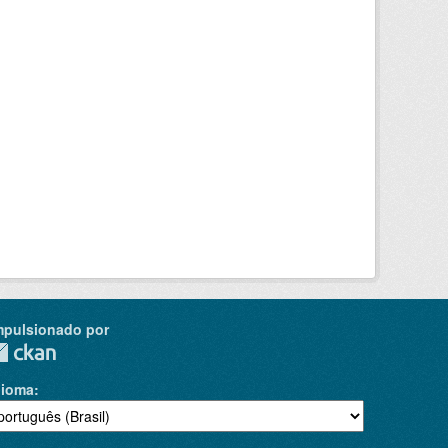
mpulsionado por
dioma