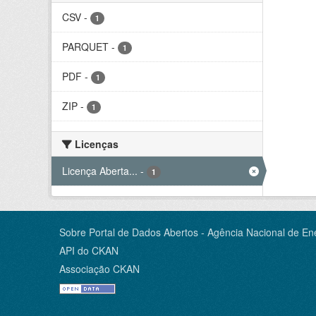
CSV
-
1
PARQUET
-
1
PDF
-
1
ZIP
-
1
Licenças
Licença Aberta...
-
1
Sobre Portal de Dados Abertos - Agência Nacional de Ene
API do CKAN
Associação CKAN