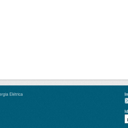
rgia Elétrica
I
I