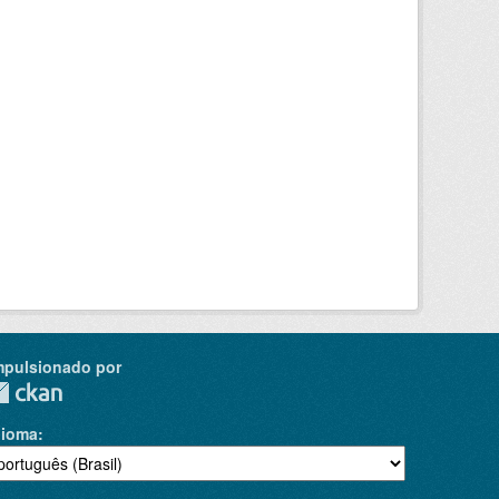
mpulsionado por
dioma