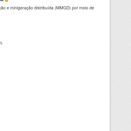
ção e minigeração distribuída (MMGD) por meio de
I
).