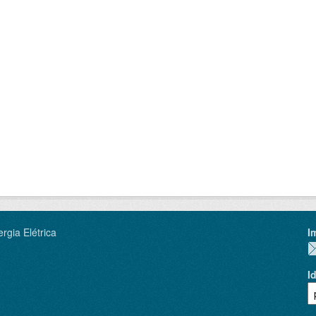
rgia Elétrica
I
I