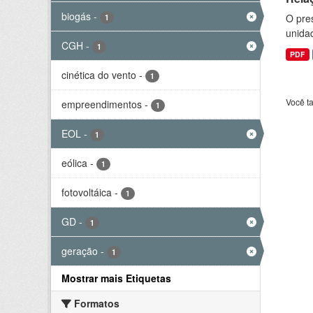
biogás
-
O pre
1
unida
CGH
-
1
PDF
cinética do vento
-
1
Você t
empreendimentos
-
1
EOL
-
1
eólica
-
1
fotovoltáica
-
1
GD
-
1
geração
-
1
Mostrar mais Etiquetas
Formatos