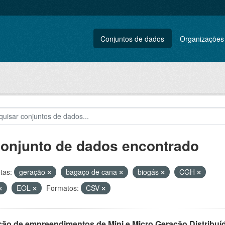
Conjuntos de dados
Organizações
conjunto de dados encontrado
tas:
geração
bagaço de cana
biogás
CGH
EOL
Formatos:
CSV
ção de empreendimentos de Mini e Micro Geração Distribuí