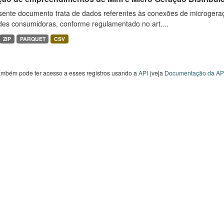
sente documento trata de dados referentes às conexões de microgera
des consumidoras, conforme regulamentado no art....
ZIP
PARQUET
CSV
ambém pode ter acesso a esses registros usando a
API
(veja
Documentação da AP