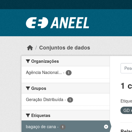
Ir para o conteúdo principal
Conjuntos de dados
Organizações
Agência Nacional...
-
1
1 
Grupos
Geração Distribuída
-
1
Etique
GD
Etiquetas
bagaço de cana
-
1
Rela