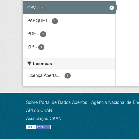
CSV
-
1
PARQUET
-
1
PDF
-
1
ZIP
-
1
Licenças
Licença Aberta...
-
1
Sobre Portal de Dados Abertos - Agência Nacional de Ene
API do CKAN
Associação CKAN