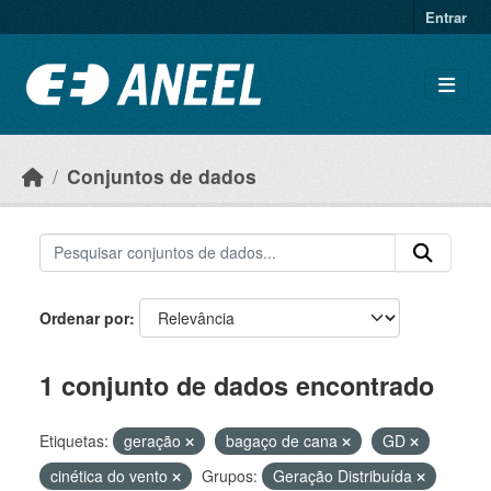
Ir para o conteúdo principal
Entrar
Conjuntos de dados
Ordenar por
1 conjunto de dados encontrado
Etiquetas:
geração
bagaço de cana
GD
cinética do vento
Grupos:
Geração Distribuída