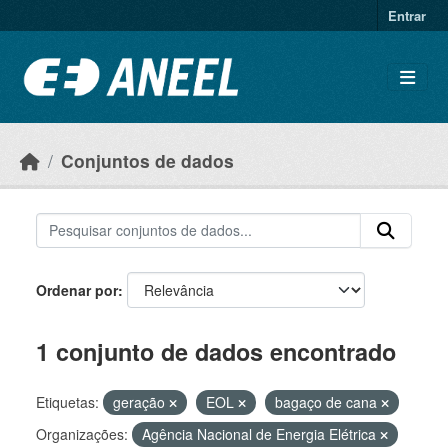
Ir para o conteúdo principal
Entrar
Conjuntos de dados
Ordenar por
1 conjunto de dados encontrado
Etiquetas:
geração
EOL
bagaço de cana
Organizações:
Agência Nacional de Energia Elétrica