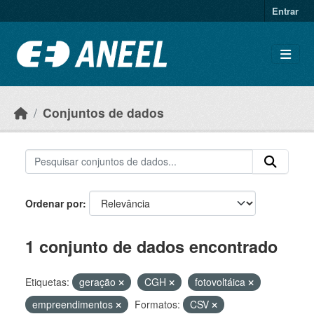
Ir para o conteúdo principal
Entrar
Conjuntos de dados
Ordenar por
1 conjunto de dados encontrado
Etiquetas:
geração
CGH
fotovoltáica
empreendimentos
Formatos:
CSV