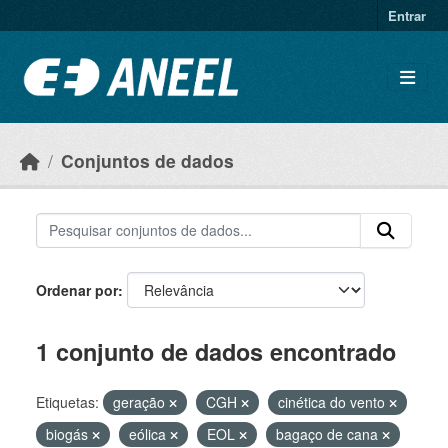
Ir para o conteúdo principal
Entrar
Conjuntos de dados
Ordenar por
1 conjunto de dados encontrado
Etiquetas:
geração
CGH
cinética do vento
biogás
eólica
EOL
bagaço de cana