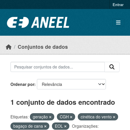
Ir para o conteúdo principal
Entrar
Conjuntos de dados
Ordenar por
1 conjunto de dados encontrado
Etiquetas:
geração
CGH
cinética do vento
bagaço de cana
EOL
Organizações: