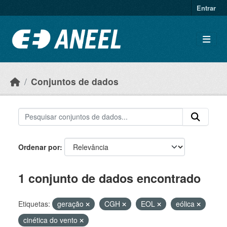
Ir para o conteúdo principal
Entrar
Conjuntos de dados
Ordenar por
1 conjunto de dados encontrado
Etiquetas:
geração
CGH
EOL
eólica
cinética do vento