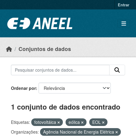
Ir para o conteúdo principal
Entrar
Conjuntos de dados
Ordenar por
1 conjunto de dados encontrado
Etiquetas:
fotovoltáica
eólica
EOL
Organizações:
Agência Nacional de Energia Elétrica