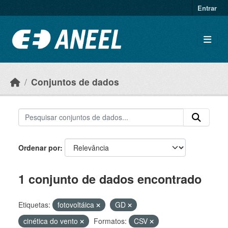
Ir para o conteúdo principal
Entrar
Conjuntos de dados
Ordenar por
1 conjunto de dados encontrado
Etiquetas:
fotovoltáica
GD
cinética do vento
Formatos:
CSV