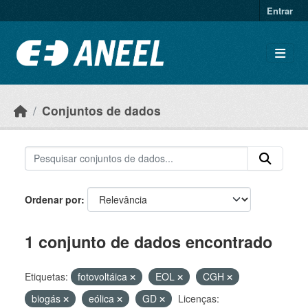
Ir para o conteúdo principal
Entrar
Conjuntos de dados
Ordenar por
1 conjunto de dados encontrado
Etiquetas:
fotovoltáica
EOL
CGH
biogás
eólica
GD
Licenças: