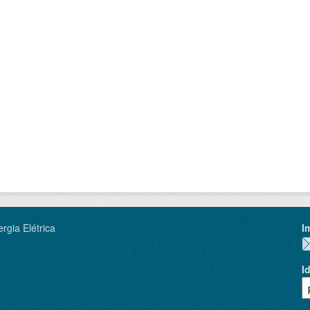
rgia Elétrica
I
I