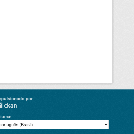
mpulsionado por
dioma