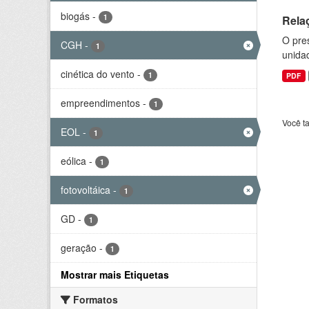
biogás
-
1
Rela
O pre
CGH
-
1
unida
cinética do vento
-
1
PDF
empreendimentos
-
1
Você t
EOL
-
1
eólica
-
1
fotovoltáica
-
1
GD
-
1
geração
-
1
Mostrar mais Etiquetas
Formatos