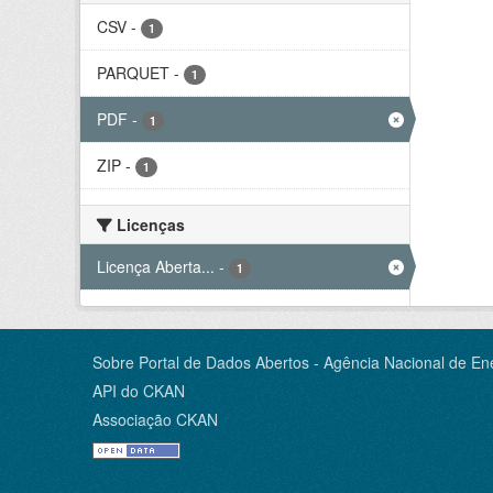
CSV
-
1
PARQUET
-
1
PDF
-
1
ZIP
-
1
Licenças
Licença Aberta...
-
1
Sobre Portal de Dados Abertos - Agência Nacional de Ene
API do CKAN
Associação CKAN