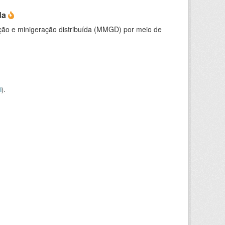
da
ção e minigeração distribuída (MMGD) por meio de
I
).