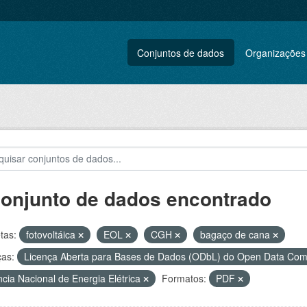
Conjuntos de dados
Organizações
conjunto de dados encontrado
tas:
fotovoltáica
EOL
CGH
bagaço de cana
ças:
Licença Aberta para Bases de Dados (ODbL) do Open Data C
cia Nacional de Energia Elétrica
Formatos:
PDF