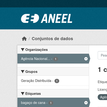
Ir para o conteúdo principal
Conjuntos de dados
Organizações
Agência Nacional...
-
1
1 
Grupos
Geração Distribuída
-
1
Etique
Licen
Etiquetas
Agên
bagaço de cana
-
1