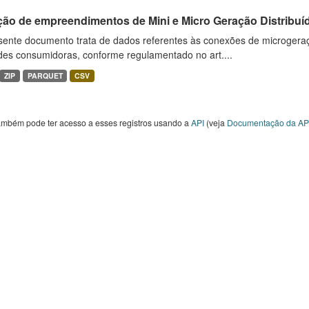
ção de empreendimentos de Mini e Micro Geração Distribuí
sente documento trata de dados referentes às conexões de microgera
des consumidoras, conforme regulamentado no art....
ZIP
PARQUET
CSV
ambém pode ter acesso a esses registros usando a
API
(veja
Documentação da AP