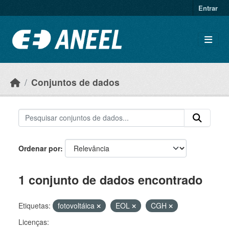
Ir para o conteúdo principal
Entrar
Conjuntos de dados
Ordenar por
1 conjunto de dados encontrado
Etiquetas:
fotovoltáica
EOL
CGH
Licenças: