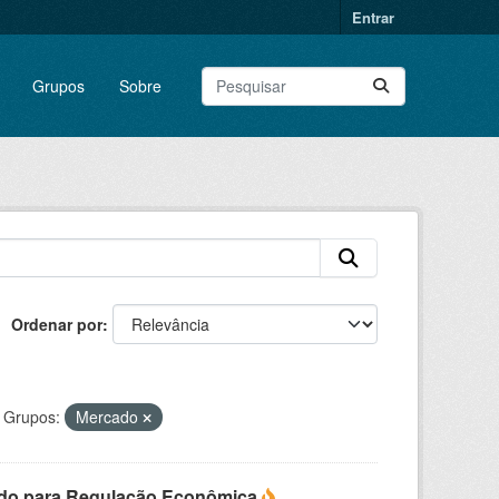
Entrar
Grupos
Sobre
Ordenar por
Grupos:
Mercado
do para Regulação Econômica