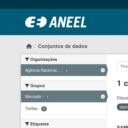
Ir para o conteúdo principal
Conjuntos de dados
Organizações
Agência Nacional...
-
1
1 
Grupos
Mercado
-
1
Etique
dist
Tarifas
-
1
Etiquetas
SAMP