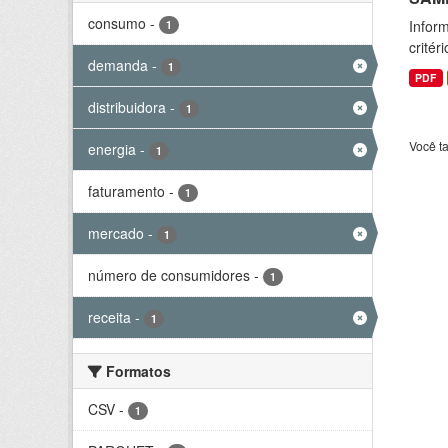
consumo
-
Inform
1
critér
demanda
-
1
PDF
distribuidora
-
1
Você t
energia
-
1
faturamento
-
1
mercado
-
1
número de consumidores
-
1
receita
-
1
Formatos
CSV
-
1