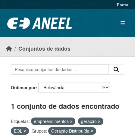
Ir para o conteúdo principal
Entrar
Conjuntos de dados
Ordenar por
1 conjunto de dados encontrado
Etiquetas:
empreendimentos
geração
EOL
Grupos:
Geração Distribuída