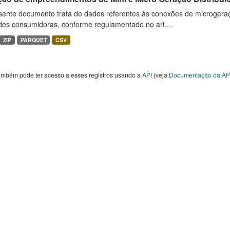
sente documento trata de dados referentes às conexões de microgera
des consumidoras, conforme regulamentado no art....
ZIP
PARQUET
CSV
ambém pode ter acesso a esses registros usando a
API
(veja
Documentação da AP