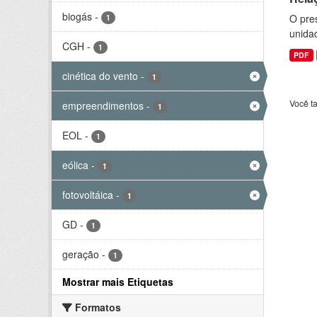
biogás
-
O pre
1
unida
CGH
-
1
PDF
cinética do vento
-
1
Você t
empreendimentos
-
1
EOL
-
1
eólica
-
1
fotovoltáica
-
1
GD
-
1
geração
-
1
Mostrar mais Etiquetas
Formatos