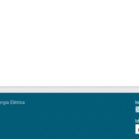
rgia Elétrica
I
I