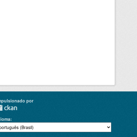
mpulsionado por
dioma