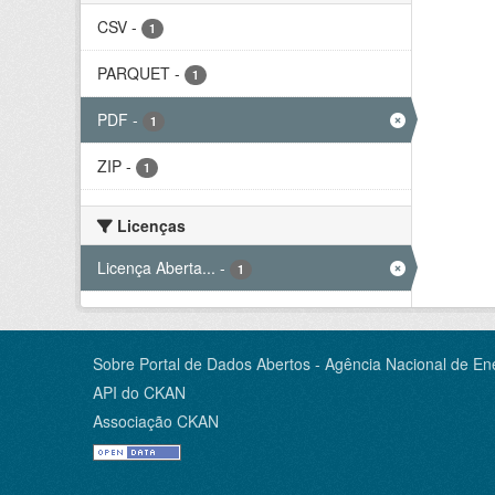
CSV
-
1
PARQUET
-
1
PDF
-
1
ZIP
-
1
Licenças
Licença Aberta...
-
1
Sobre Portal de Dados Abertos - Agência Nacional de Ene
API do CKAN
Associação CKAN