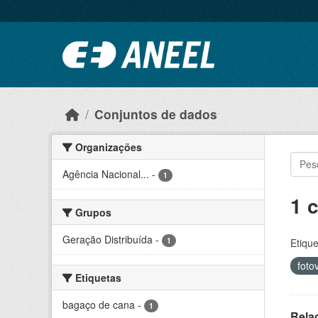
Ir para o conteúdo principal
Conjuntos de dados
Organizações
Agência Nacional...
-
1
1 
Grupos
Geração Distribuída
-
1
Etique
foto
Etiquetas
bagaço de cana
-
1
Rela