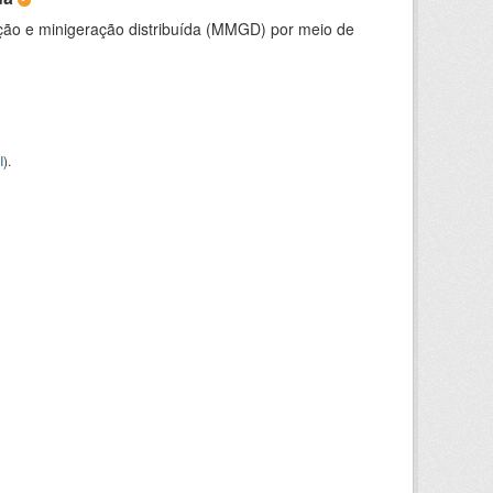
ção e minigeração distribuída (MMGD) por meio de
I
).