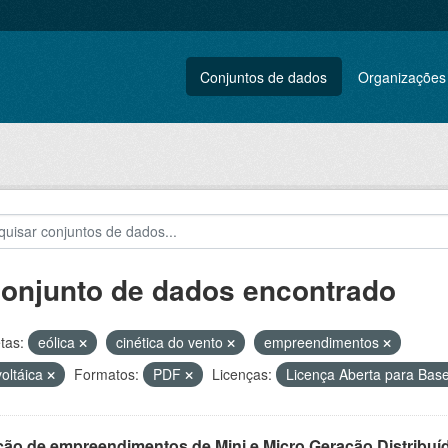
Conjuntos de dados
Organizações
conjunto de dados encontrado
tas:
eólica
cinética do vento
empreendimentos
voltáica
Formatos:
PDF
Licenças:
Licença Aberta para Ba
ção de empreendimentos de Mini e Micro Geração Distribuí