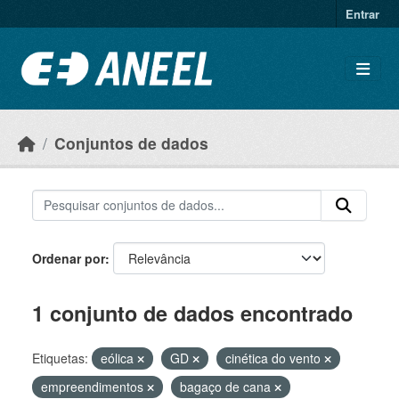
Ir para o conteúdo principal
Entrar
Conjuntos de dados
Ordenar por
1 conjunto de dados encontrado
Etiquetas:
eólica
GD
cinética do vento
empreendimentos
bagaço de cana