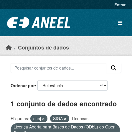
Ir para o conteúdo principal
Entrar
Conjuntos de dados
Ordenar por
1 conjunto de dados encontrado
Etiquetas:
cnpj
SIGA
Licenças:
Licença Aberta para Bases de Dados (ODbL) do Open