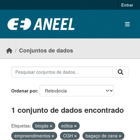
Ir para o conteúdo principal
Entrar
Conjuntos de dados
Ordenar por
1 conjunto de dados encontrado
Etiquetas:
biogás
eólica
empreendimentos
CGH
bagaço de cana