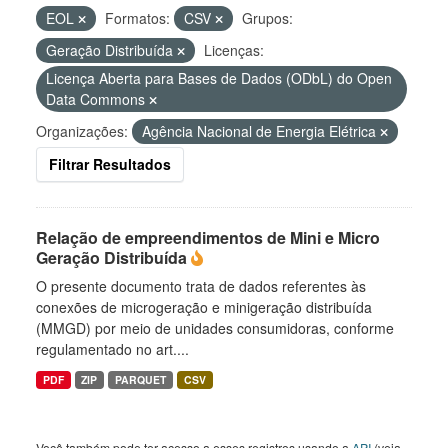
EOL
Formatos:
CSV
Grupos:
Geração Distribuída
Licenças:
Licença Aberta para Bases de Dados (ODbL) do Open
Data Commons
Organizações:
Agência Nacional de Energia Elétrica
Filtrar Resultados
Relação de empreendimentos de Mini e Micro
Geração Distribuída
O presente documento trata de dados referentes às
conexões de microgeração e minigeração distribuída
(MMGD) por meio de unidades consumidoras, conforme
regulamentado no art....
PDF
ZIP
PARQUET
CSV
Você também pode ter acesso a esses registros usando a
API
(veja