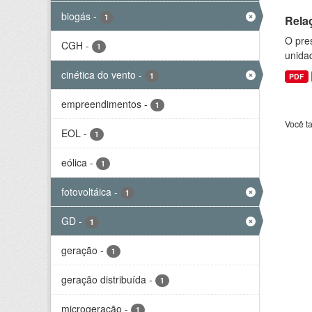
biogás
-
1
Rela
O pre
CGH
-
1
unida
cinética do vento
-
1
PDF
empreendimentos
-
1
Você t
EOL
-
1
eólica
-
1
fotovoltáica
-
1
GD
-
1
geração
-
1
geração distribuída
-
1
microgeração
-
1