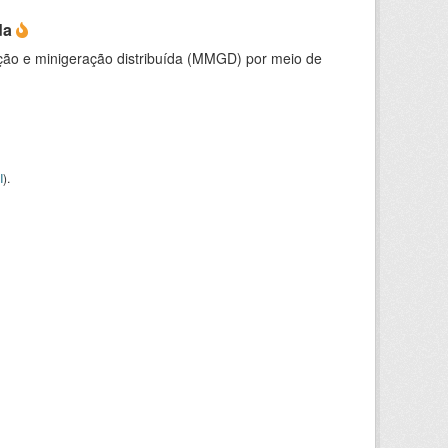
da
ção e minigeração distribuída (MMGD) por meio de
I
).