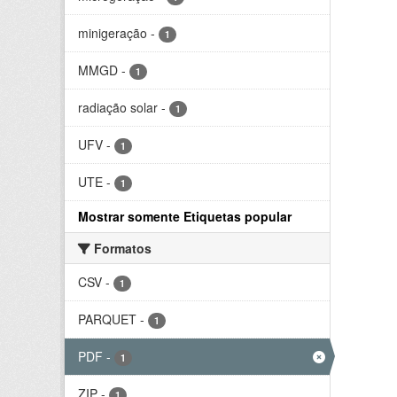
minigeração
-
1
MMGD
-
1
radiação solar
-
1
UFV
-
1
UTE
-
1
Mostrar somente Etiquetas popular
Formatos
CSV
-
1
PARQUET
-
1
PDF
-
1
ZIP
-
1