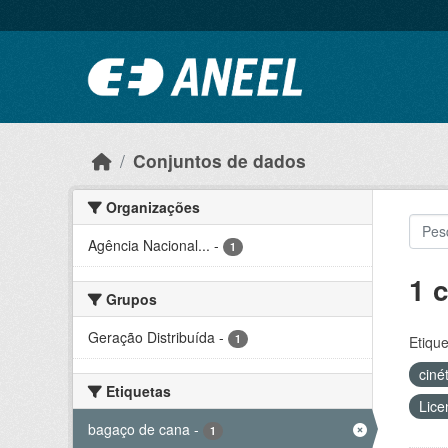
Ir para o conteúdo principal
Conjuntos de dados
Organizações
Agência Nacional...
-
1
1 
Grupos
Geração Distribuída
-
1
Etique
ciné
Etiquetas
Lice
bagaço de cana
-
1