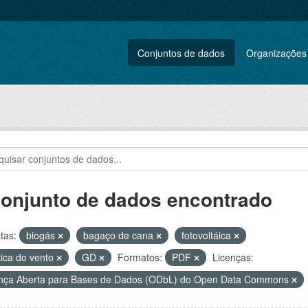
Conjuntos de dados
Organizações
conjunto de dados encontrado
tas:
biogás
bagaço de cana
fotovoltáica
tica do vento
GD
Formatos:
PDF
Licenças:
nça Aberta para Bases de Dados (ODbL) do Open Data Commons