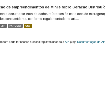
ção de empreendimentos de Mini e Micro Geração Distribuí
sente documento trata de dados referentes às conexões de microgera
des consumidoras, conforme regulamentado no art....
ZIP
PARQUET
CSV
ambém pode ter acesso a esses registros usando a
API
(veja
Documentação da AP