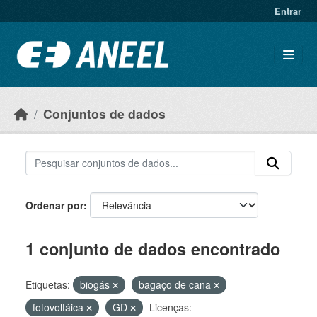
Ir para o conteúdo principal
Entrar
Conjuntos de dados
Ordenar por
1 conjunto de dados encontrado
Etiquetas:
biogás
bagaço de cana
fotovoltáica
GD
Licenças: