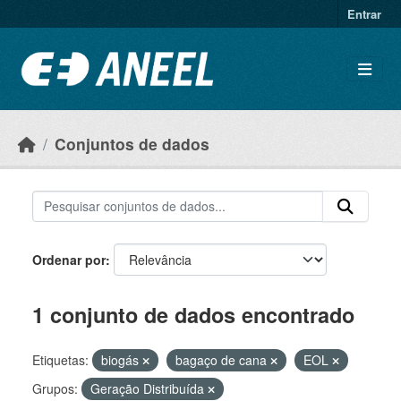
Ir para o conteúdo principal
Entrar
Conjuntos de dados
Ordenar por
1 conjunto de dados encontrado
Etiquetas:
biogás
bagaço de cana
EOL
Grupos:
Geração Distribuída