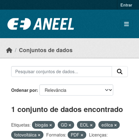
Ir para o conteúdo principal
Entrar
Conjuntos de dados
Ordenar por
1 conjunto de dados encontrado
Etiquetas:
biogás
GD
EOL
eólica
fotovoltáica
Formatos:
PDF
Licenças: