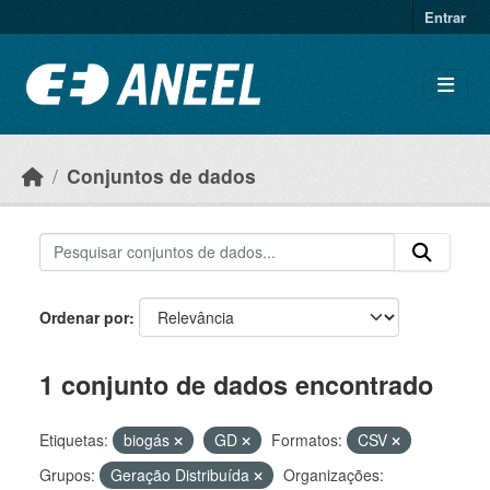
Ir para o conteúdo principal
Entrar
Conjuntos de dados
Ordenar por
1 conjunto de dados encontrado
Etiquetas:
biogás
GD
Formatos:
CSV
Grupos:
Geração Distribuída
Organizações: