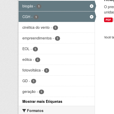
biogás
-
O pre
1
unida
CGH
-
1
PDF
cinética do vento
-
1
Você t
empreendimentos
-
1
EOL
-
1
eólica
-
1
fotovoltáica
-
1
GD
-
1
geração
-
1
Mostrar mais Etiquetas
Formatos