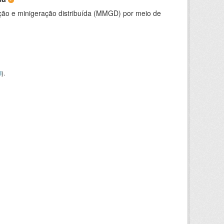
ção e minigeração distribuída (MMGD) por meio de
I
).