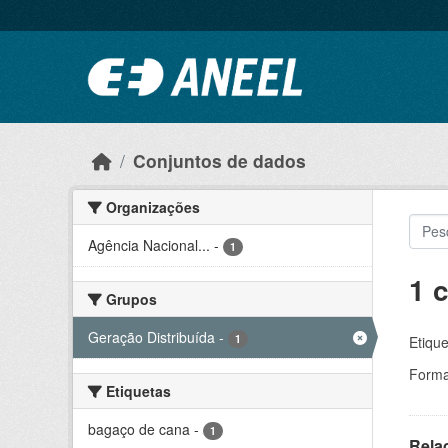
Ir para o conteúdo principal
Conjuntos de dados
Organizações
Agência Nacional...
-
1
1 
Grupos
Geração Distribuída
-
1
Etique
Forma
Etiquetas
bagaço de cana
-
1
Rela