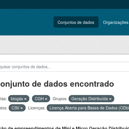
Conjuntos de dados
Organizações
conjunto de dados encontrado
tas:
biogás
CGH
Grupos:
Geração Distribuída
tos:
CSV
Licenças:
Licença Aberta para Bases de Dados (O
ção de empreendimentos de Mini e Micro Geração Distribuí