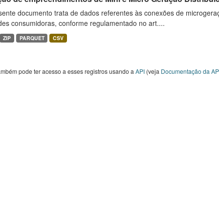
sente documento trata de dados referentes às conexões de microgera
des consumidoras, conforme regulamentado no art....
ZIP
PARQUET
CSV
ambém pode ter acesso a esses registros usando a
API
(veja
Documentação da AP