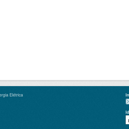
rgia Elétrica
I
I