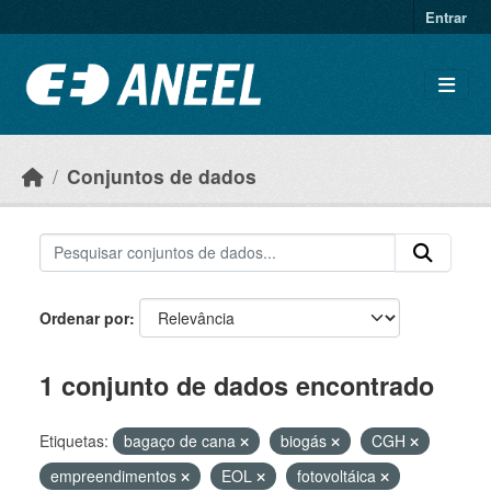
Ir para o conteúdo principal
Entrar
Conjuntos de dados
Ordenar por
1 conjunto de dados encontrado
Etiquetas:
bagaço de cana
biogás
CGH
empreendimentos
EOL
fotovoltáica