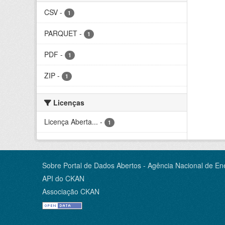
CSV
-
1
PARQUET
-
1
PDF
-
1
ZIP
-
1
Licenças
Licença Aberta...
-
1
Sobre Portal de Dados Abertos - Agência Nacional de Ene
API do CKAN
Associação CKAN