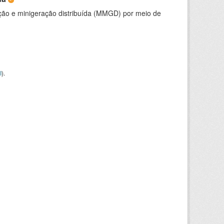
ção e minigeração distribuída (MMGD) por meio de
I
).