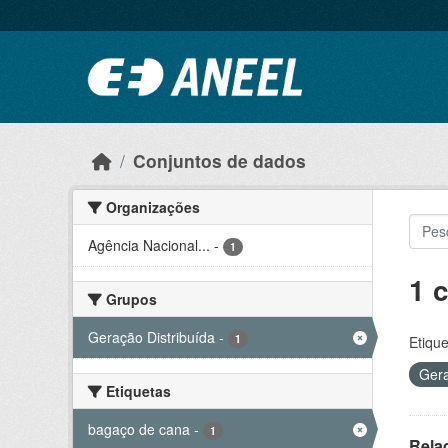
Ir para o conteúdo principal
Conjuntos de dados
Organizações
Agência Nacional...
-
1
1 
Grupos
Geração Distribuída
-
1
Etique
Gera
Etiquetas
bagaço de cana
-
1
Rela