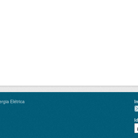
rgia Elétrica
I
I