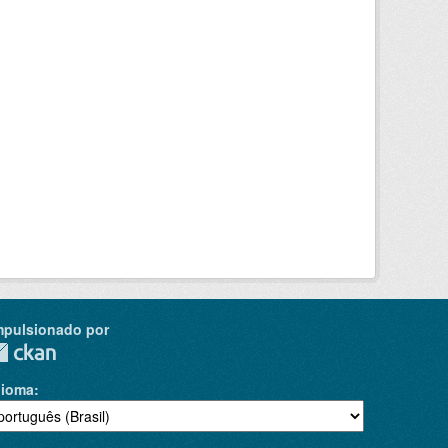
mpulsionado por
dioma