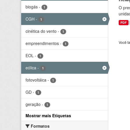
biogás
-
O pre
1
unida
CGH
-
1
PDF
cinética do vento
-
1
Você t
empreendimentos
-
1
EOL
-
1
eólica
-
1
fotovoltáica
-
1
GD
-
1
geração
-
1
Mostrar mais Etiquetas
Formatos