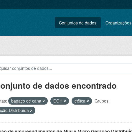
Conjuntos de dados
Organizações
conjunto de dados encontrado
tas:
bagaço de cana
CGH
eólica
Grupos:
ção Distribuída
ção de empreendimentos de Mini e Micro Geração Distribuí