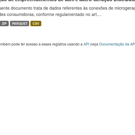
sente documento trata de dados referentes às conexões de microgera
des consumidoras, conforme regulamentado no art....
ZIP
PARQUET
CSV
ambém pode ter acesso a esses registros usando a
API
(veja
Documentação da AP