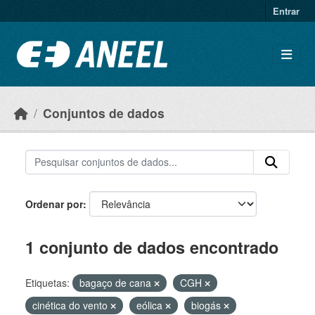
Ir para o conteúdo principal
Entrar
Conjuntos de dados
Ordenar por
1 conjunto de dados encontrado
Etiquetas:
bagaço de cana
CGH
cinética do vento
eólica
biogás