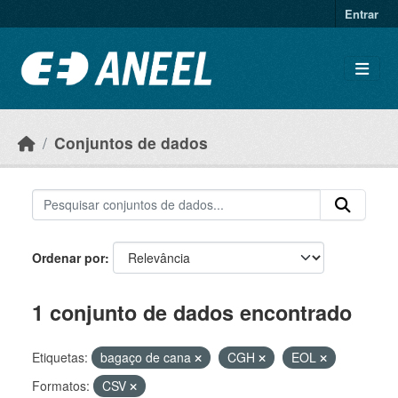
Ir para o conteúdo principal
Entrar
Conjuntos de dados
Ordenar por
1 conjunto de dados encontrado
Etiquetas:
bagaço de cana
CGH
EOL
Formatos:
CSV