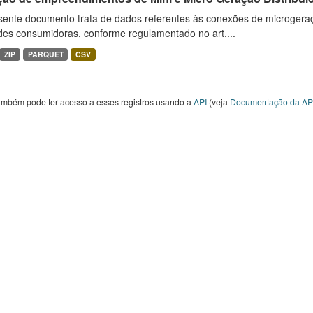
sente documento trata de dados referentes às conexões de microgera
des consumidoras, conforme regulamentado no art....
ZIP
PARQUET
CSV
ambém pode ter acesso a esses registros usando a
API
(veja
Documentação da AP