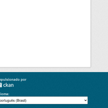
mpulsionado por
dioma