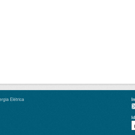
rgia Elétrica
I
I