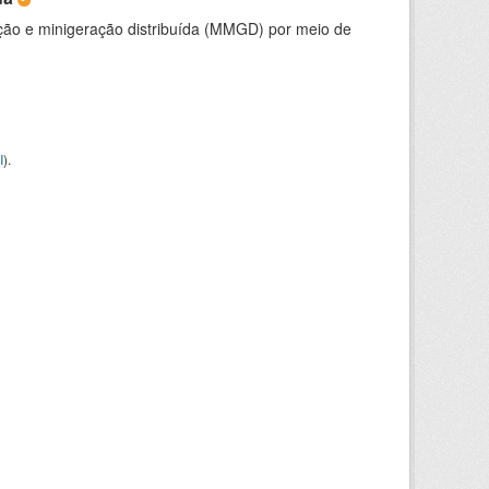
ção e minigeração distribuída (MMGD) por meio de
I
).