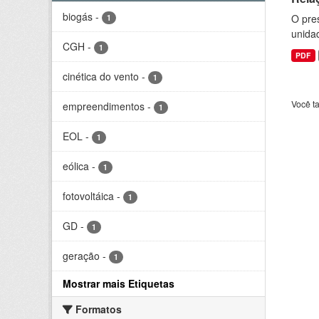
biogás
-
O pre
1
unida
CGH
-
1
PDF
cinética do vento
-
1
Você t
empreendimentos
-
1
EOL
-
1
eólica
-
1
fotovoltáica
-
1
GD
-
1
geração
-
1
Mostrar mais Etiquetas
Formatos