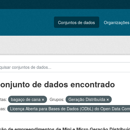
Conjuntos de dados
Organizações
conjunto de dados encontrado
tas:
bagaço de cana
Grupos:
Geração Distribuída
ças:
Licença Aberta para Bases de Dados (ODbL) do Open Data C
ção de empreendimentos de Mini e Micro Geração Distribuí