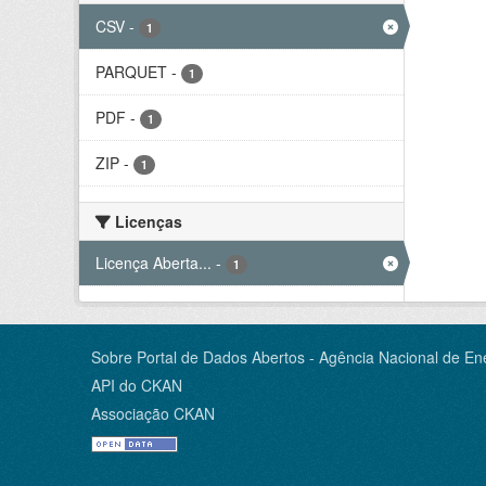
CSV
-
1
PARQUET
-
1
PDF
-
1
ZIP
-
1
Licenças
Licença Aberta...
-
1
Sobre Portal de Dados Abertos - Agência Nacional de Ene
API do CKAN
Associação CKAN