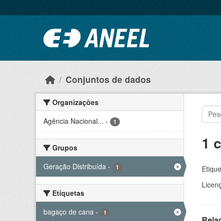
Ir para o conteúdo principal
Conjuntos de dados
Organizações
Agência Nacional...
-
1
1 
Grupos
Geração Distribuída
-
1
Etique
Licen
Etiquetas
bagaço de cana
-
1
Rela