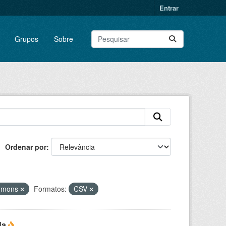
Entrar
Grupos
Sobre
Ordenar por
ommons
Formatos:
CSV
da