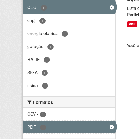
CEG
-
Lista
1
Parti
cnpj
-
1
PDF
energia elétrica
-
1
Você t
geração
-
1
RALIE
-
1
SIGA
-
1
usina
-
1
Formatos
CSV
-
1
PDF
-
1