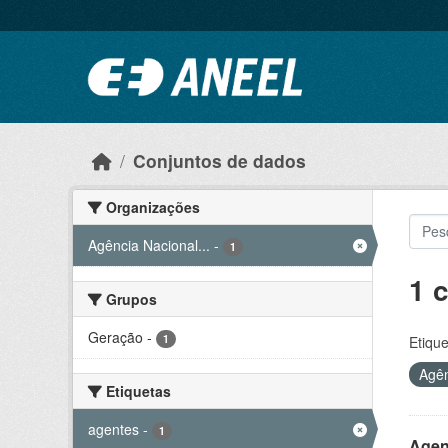
Ir para o conteúdo principal
Conjuntos de dados
Organizações
Agência Nacional...
-
1
1 
Grupos
Geração
-
1
Etique
Agên
Etiquetas
agentes
-
1
Agen