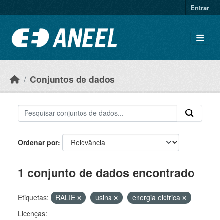
Ir para o conteúdo principal
Entrar
Conjuntos de dados
Ordenar por
1 conjunto de dados encontrado
Etiquetas:
RALIE
usina
energia elétrica
Licenças: