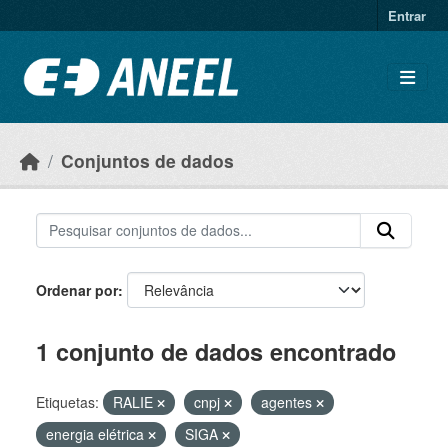
Ir para o conteúdo principal
Entrar
Conjuntos de dados
Ordenar por
1 conjunto de dados encontrado
Etiquetas:
RALIE
cnpj
agentes
energia elétrica
SIGA