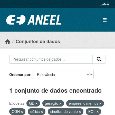
Ir para o conteúdo principal
Entrar
Conjuntos de dados
Ordenar por
1 conjunto de dados encontrado
Etiquetas:
GD
geração
empreendimentos
CGH
eólica
cinética do vento
EOL